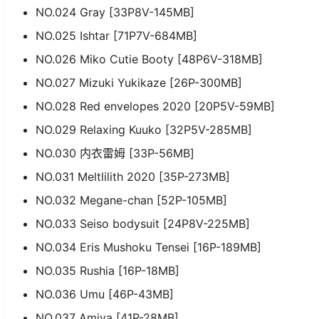
NO.024 Gray [33P8V-145MB]
NO.025 Ishtar [71P7V-684MB]
NO.026 Miko Cutie Booty [48P6V-318MB]
NO.027 Mizuki Yukikaze [26P-300MB]
NO.028 Red envelopes 2020 [20P5V-59MB]
NO.029 Relaxing Kuuko [32P5V-285MB]
NO.030 内衣雷姆 [33P-56MB]
NO.031 Meltlilith 2020 [35P-273MB]
NO.032 Megane-chan [52P-105MB]
NO.033 Seiso bodysuit [24P8V-225MB]
NO.034 Eris Mushoku Tensei [16P-189MB]
NO.035 Rushia [16P-18MB]
NO.036 Umu [46P-43MB]
NO.037 Amiya [41P-28MB]