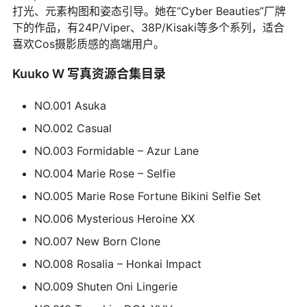
打光、元素构图和姿态引导。她在“Cyber Beauties”厂牌
下的作品，有24P/Viper、38P/Kisaki等多个系列，适合
喜欢Cos摄影质感的高端用户。
Kuuko W 写真资源合集目录
NO.001 Asuka
NO.002 Casual
NO.003 Formidable – Azur Lane
NO.004 Marie Rose – Selfie
NO.005 Marie Rose Fortune Bikini Selfie Set
NO.006 Mysterious Heroine XX
NO.007 New Born Clone
NO.008 Rosalia – Honkai Impact
NO.009 Shuten Oni Lingerie