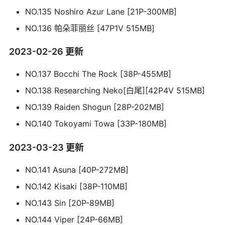
NO.135 Noshiro Azur Lane [21P-300MB]
NO.136 帕朵菲丽丝 [47P1V 515MB]
2023-02-26 更新
NO.137 Bocchi The Rock [38P-455MB]
NO.138 Researching Neko[白尾][42P4V 515MB]
NO.139 Raiden Shogun [28P-202MB]
NO.140 Tokoyami Towa [33P-180MB]
2023-03-23 更新
NO.141 Asuna [40P-272MB]
NO.142 Kisaki [38P-110MB]
NO.143 Sin [20P-89MB]
NO.144 Viper [24P-66MB]