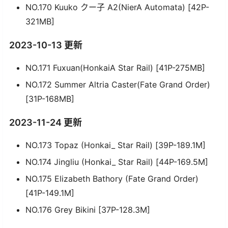
NO.170 Kuuko クー子 A2(NierA Automata) [42P-
321MB]
2023-10-13 更新
NO.171 Fuxuan(HonkaiA Star Rail) [41P-275MB]
NO.172 Summer Altria Caster(Fate Grand Order)
[31P-168MB]
2023-11-24 更新
NO.173 Topaz (Honkai_ Star Rail) [39P-189.1M]
NO.174 Jingliu (Honkai_ Star Rail) [44P-169.5M]
NO.175 Elizabeth Bathory (Fate Grand Order)
[41P-149.1M]
NO.176 Grey Bikini [37P-128.3M]