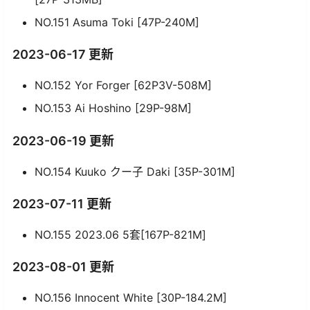
NO.151 Asuma Toki [47P-240M]
2023-06-17 更新
NO.152 Yor Forger [62P3V-508M]
NO.153 Ai Hoshino [29P-98M]
2023-06-19 更新
NO.154 Kuuko クー子 Daki [35P-301M]
2023-07-11 更新
NO.155 2023.06 5套[167P-821M]
2023-08-01 更新
NO.156 Innocent White [30P-184.2M]