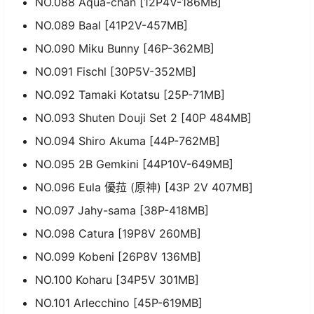
NO.088 Aqua-chan [12P4V-186MB]
NO.089 Baal [41P2V-457MB]
NO.090 Miku Bunny [46P-362MB]
NO.091 Fischl [30P5V-352MB]
NO.092 Tamaki Kotatsu [25P-71MB]
NO.093 Shuten Douji Set 2 [40P 484MB]
NO.094 Shiro Akuma [44P-762MB]
NO.095 2B Gemkini [44P10V-649MB]
NO.096 Eula 優菈 (原神) [43P 2V 407MB]
NO.097 Jahy-sama [38P-418MB]
NO.098 Catura [19P8V 260MB]
NO.099 Kobeni [26P8V 136MB]
NO.100 Koharu [34P5V 301MB]
NO.101 Arlecchino [45P-619MB]