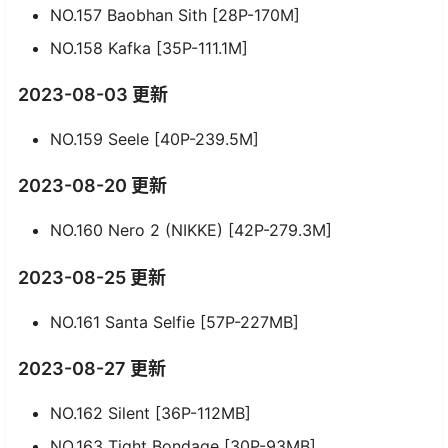
NO.157 Baobhan Sith [28P-170M]
NO.158 Kafka [35P-111.1M]
2023-08-03 更新
NO.159 Seele [40P-239.5M]
2023-08-20 更新
NO.160 Nero 2 (NIKKE) [42P-279.3M]
2023-08-25 更新
NO.161 Santa Selfie [57P-227MB]
2023-08-27 更新
NO.162 Silent [36P-112MB]
NO.163 Tight Bondage [30P-93MB]