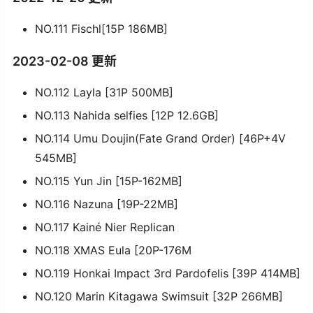
NO.111 Fischl[15P 186MB]
2023-02-08 更新
NO.112 Layla [31P 500MB]
NO.113 Nahida selfies [12P 12.6GB]
NO.114 Umu Doujin(Fate Grand Order) [46P+4V
545MB]
NO.115 Yun Jin [15P-162MB]
NO.116 Nazuna [19P-22MB]
NO.117 Kainé Nier Replican
NO.118 XMAS Eula [20P-176M
NO.119 Honkai Impact 3rd Pardofelis [39P 414MB]
NO.120 Marin Kitagawa Swimsuit [32P 266MB]