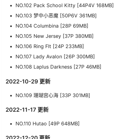
NO.102 Pack School Kitty [44P4V 168MB]
NO.103 梦中小恶魔 [50P6V 361MB]
NO.104 Columbina [28P 69MB]
NO.105 New Jersey [37P 380MB]
NO.106 Ring FIt [24P 233MB]
NO.107 Lady Avalon [26P 300MB]
NO.108 Laplus Darkness [27P 46MB]
2022-10-29 更新
NO.109 珊瑚宫心海 [33P 301MB]
2022-11-17 更新
NO.110 Hutao [49P 648MB]
2022-12-20 更新