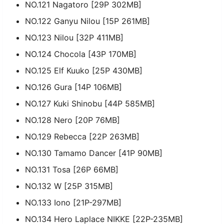
NO.121 Nagatoro [29P 302MB]
NO.122 Ganyu Nilou [15P 261MB]
NO.123 Nilou [32P 411MB]
NO.124 Chocola [43P 170MB]
NO.125 Elf Kuuko [25P 430MB]
NO.126 Gura [14P 106MB]
NO.127 Kuki Shinobu [44P 585MB]
NO.128 Nero [20P 76MB]
NO.129 Rebecca [22P 263MB]
NO.130 Tamamo Dancer [41P 90MB]
NO.131 Tosa [26P 66MB]
NO.132 W [25P 315MB]
NO.133 Iono [21P-297MB]
NO.134 Hero Laplace NIKKE [22P-235MB]