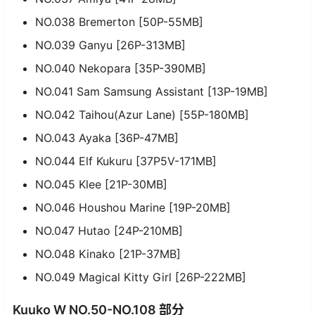
NO.038 Bremerton [50P-55MB]
NO.039 Ganyu [26P-313MB]
NO.040 Nekopara [35P-390MB]
NO.041 Sam Samsung Assistant [13P-19MB]
NO.042 Taihou(Azur Lane) [55P-180MB]
NO.043 Ayaka [36P-47MB]
NO.044 Elf Kukuru [37P5V-171MB]
NO.045 Klee [21P-30MB]
NO.046 Houshou Marine [19P-20MB]
NO.047 Hutao [24P-210MB]
NO.048 Kinako [21P-37MB]
NO.049 Magical Kitty Girl [26P-222MB]
Kuuko W NO.50-NO.108 部分