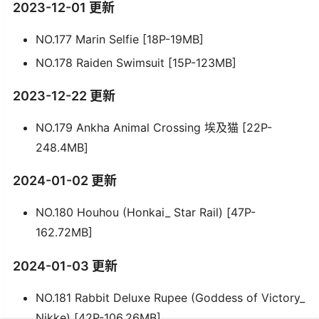
2023-12-01 更新
NO.177 Marin Selfie [18P-19MB]
NO.178 Raiden Swimsuit [15P-123MB]
2023-12-22 更新
NO.179 Ankha Animal Crossing 埃及猫 [22P-
248.4MB]
2024-01-02 更新
NO.180 Houhou (Honkai_ Star Rail) [47P-
162.72MB]
2024-01-03 更新
NO.181 Rabbit Deluxe Rupee (Goddess of Victory_
Nikke) [42P-106.26MB]