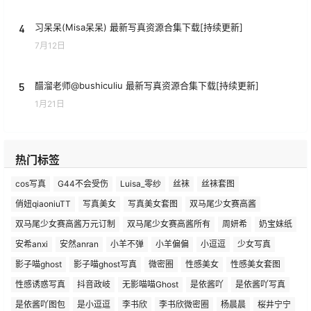
4
习呆呆(Misa呆呆) 最新写真资源合集下载[持续更新]
7月12日
5
醋溜老师@bushiculiu 最新写真资源合集下载[持续更新]
1月21日
热门标签
cos写真
G44不会受伤
Luisa_零纱
丝袜
丝袜套图
俏妞qiaoniuTT
写真美女
写真美女套图
双马尾少女赛高酱
双马尾少女赛高酱万元订制
双马尾少女赛高酱所有
周妍希
奶宝妹纸
安希anxi
安然anran
小羊不弹
小羊偏偏
小逗逗
少女写真
影子喵ghost
影子喵ghost写真
微密圈
性感美女
性感美女套图
性感诱惑写真
抖音政岐
无影喵喵Ghost
是依酱吖
是依酱吖写真
是依酱吖图包
是小逗逗
李书欣
李书欣微密圈
杨晨晨
桜井宁宁