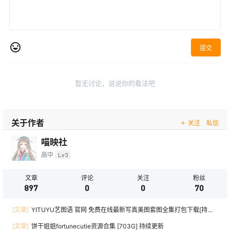
提交
暂无讨论，说说你的看法吧
关于作者
关注
私信
喵映社
高中
Lv3
文章
评论
关注
粉丝
897
0
0
70
[文章]
YITUYU艺图语 官网 免费在线最新写真美图套图全集打包下载[持续
更新]
[文章]
饼干姐姐fortunecutie资源合集 [703G] 持续更新