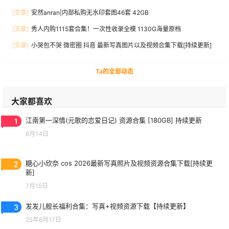
[文章]
安然anran|内部私购无水印套图46套 42GB
[文章]
秀人内购1115套合集！一次性收录全模 1130G海量原档
[文章]
小哭包不哭 微密圈 抖音 最新写真图片以及视频合集下载[持续更新]
Ta的全部动态
大家都喜欢
1
江南第一深情(元歌的恋爱日记) 资源合集 [180GB] 持续更新
6月14日
2
糖心小欣奈 cos 2026最新写真照片及视频资源合集下载[持续更
新]
7月15日
3
发发儿舰长福利合集：写真+视频资源下载【持续更新】
25年6月17日