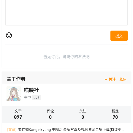
提交
暂无讨论，说说你的看法吧
关于作者
关注
私信
喵映社
高中
Lv3
文章
评论
关注
粉丝
897
0
0
70
[文章]
姜仁卿KangInkyung 美图网 最新写真及视频资源合集下载[持续更