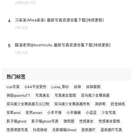
25年6月17日
4
习呆呆(Misa呆呆) 最新写真资源合集下载[持续更新]
7月12日
5
醋溜老师@bushiculiu 最新写真资源合集下载[持续更新]
1月21日
热门标签
cos写真
G44不会受伤
Luisa_零纱
丝袜
丝袜套图
俏妞qiaoniuTT
写真美女
写真美女套图
双马尾少女赛高酱
双马尾少女赛高酱万元订制
双马尾少女赛高酱所有
周妍希
奶宝妹纸
安希anxi
安然anran
小羊不弹
小羊偏偏
小逗逗
少女写真
影子喵ghost
影子喵ghost写真
微密圈
性感美女
性感美女套图
性感诱惑写真
抖音政岐
无影喵喵Ghost
是依酱吖
是依酱吖写真