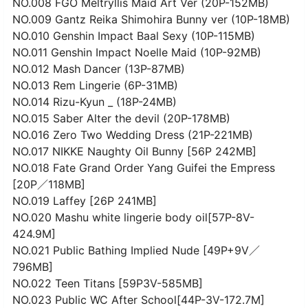
NO.008 FGO Meltryllis Maid Art Ver (20P-152MB)
NO.009 Gantz Reika Shimohira Bunny ver (10P-18MB)
NO.010 Genshin Impact Baal Sexy (10P-115MB)
NO.011 Genshin Impact Noelle Maid (10P-92MB)
NO.012 Mash Dancer (13P-87MB)
NO.013 Rem Lingerie (6P-31MB)
NO.014 Rizu-Kyun _ (18P-24MB)
NO.015 Saber Alter the devil (20P-178MB)
NO.016 Zero Two Wedding Dress (21P-221MB)
NO.017 NIKKE Naughty Oil Bunny [56P 242MB]
NO.018 Fate Grand Order Yang Guifei the Empress
[20P／118MB]
NO.019 Laffey [26P 241MB]
NO.020 Mashu white lingerie body oil[57P-8V-
424.9M]
NO.021 Public Bathing Implied Nude [49P+9V／
796MB]
NO.022 Teen Titans [59P3V-585MB]
NO.023 Public WC After School[44P-3V-172.7M]