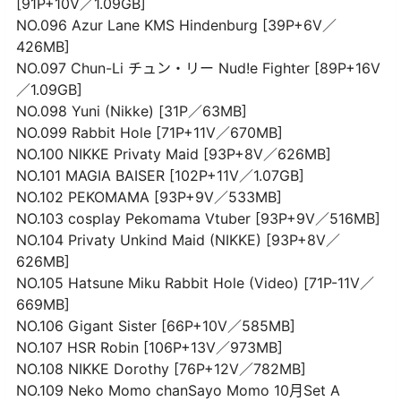
[91P+10V／1.09GB]
NO.096 Azur Lane KMS Hindenburg [39P+6V／
426MB]
NO.097 Chun-Li チュン・リー Nud!e Fighter [89P+16V
／1.09GB]
NO.098 Yuni (Nikke) [31P／63MB]
NO.099 Rabbit Hole [71P+11V／670MB]
NO.100 NIKKE Privaty Maid [93P+8V／626MB]
NO.101 MAGIA BAISER [102P+11V／1.07GB]
NO.102 PEKOMAMA [93P+9V／533MB]
NO.103 cosplay Pekomama Vtuber [93P+9V／516MB]
NO.104 Privaty Unkind Maid (NIKKE) [93P+8V／
626MB]
NO.105 Hatsune Miku Rabbit Hole (Video) [71P-11V／
669MB]
NO.106 Gigant Sister [66P+10V／585MB]
NO.107 HSR Robin [106P+13V／973MB]
NO.108 NIKKE Dorothy [76P+12V／782MB]
NO.109 Neko Momo chanSayo Momo 10月Set A