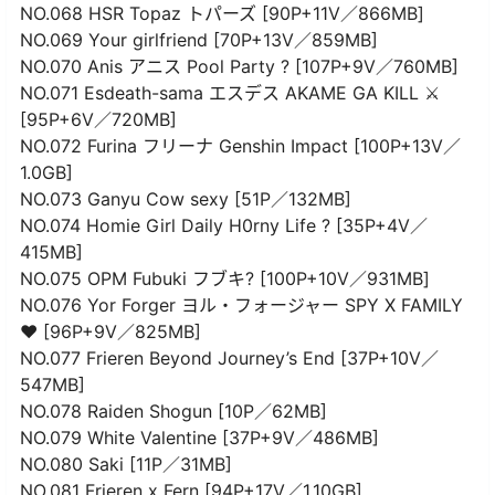
NO.068 HSR Topaz トパーズ [90P+11V／866MB]
NO.069 Your girlfriend [70P+13V／859MB]
NO.070 Anis アニス Pool Party ? [107P+9V／760MB]
NO.071 Esdeath-sama エスデス AKAME GA KILL ⚔️
[95P+6V／720MB]
NO.072 Furina フリーナ Genshin Impact [100P+13V／
1.0GB]
NO.073 Ganyu Cow sexy [51P／132MB]
NO.074 Homie Girl Daily H0rny Life ? [35P+4V／
415MB]
NO.075 OPM Fubuki フブキ? [100P+10V／931MB]
NO.076 Yor Forger ヨル・フォージャー SPY X FAMILY
❤️ [96P+9V／825MB]
NO.077 Frieren Beyond Journey’s End [37P+10V／
547MB]
NO.078 Raiden Shogun [10P／62MB]
NO.079 White Valentine [37P+9V／486MB]
NO.080 Saki [11P／31MB]
NO.081 Frieren x Fern [94P+17V／1.10GB]