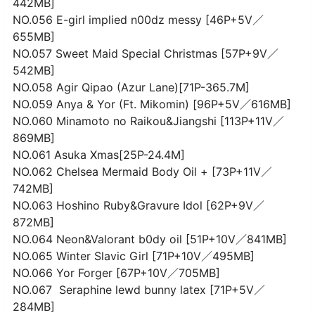
442MB]
NO.056 E-girl implied n00dz messy [46P+5V／
655MB]
NO.057 Sweet Maid Special Christmas [57P+9V／
542MB]
NO.058 Agir Qipao (Azur Lane)[71P-365.7M]
NO.059 Anya & Yor (Ft. Mikomin) [96P+5V／616MB]
NO.060 Minamoto no Raikou&Jiangshi [113P+11V／
869MB]
NO.061 Asuka Xmas[25P-24.4M]
NO.062 Chelsea Mermaid Body Oil + [73P+11V／
742MB]
NO.063 Hoshino Ruby&Gravure Idol [62P+9V／
872MB]
NO.064 Neon&Valorant b0dy oil [51P+10V／841MB]
NO.065 Winter Slavic Girl [71P+10V／495MB]
NO.066 Yor Forger [67P+10V／705MB]
NO.067 Seraphine lewd bunny latex [71P+5V／
284MB]