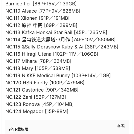
Burnice tier [86P+15V／1.39GB]
NO.110 Alsace [77P+9V／828MB]
NO.111 Xilonen [91P／191MB]
NO.112 原神 申鹤 [69P／299MB]
NO.113 Kafka Honkai Star Rail [45P／265MB]
NO.114 星穹铁道大黑塔-3月作 [74P+10V／550MB]
NO.115 &Sally Dorasnow Ruby & Ai [38P／243MB]
NO.116 Hiiragi Utena [102P+11V／1.06GB]
NO.117 Mihara [78P／324MB]
NO.118 Mary [105P／539MB]
NO.119 NIKKE Medical Bunny [103P+14V／1GB]
NO.120 HSR Firefly [100P／479MB]
NO.121 Castorice [90P／342MB]
NO.122 Zani [52P／127MB]
NO.123 Ronova [45P／104MB]
NO.124 Mogador [15P-88M]
查看
下载权限