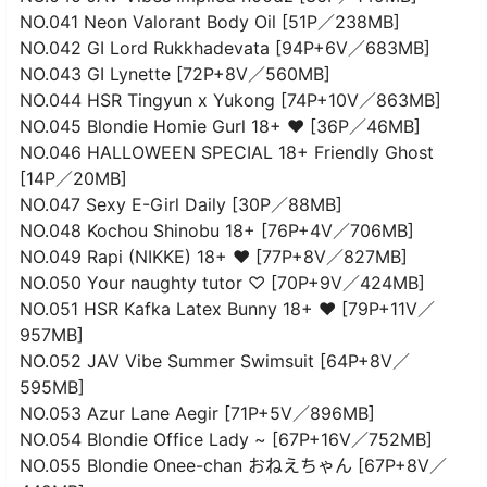
NO.041 Neon Valorant Body Oil [51P／238MB]
NO.042 GI Lord Rukkhadevata [94P+6V／683MB]
NO.043 GI Lynette [72P+8V／560MB]
NO.044 HSR Tingyun x Yukong [74P+10V／863MB]
NO.045 Blondie Homie Gurl 18+ ❤ [36P／46MB]
NO.046 HALLOWEEN SPECIAL 18+ Friendly Ghost
[14P／20MB]
NO.047 Sexy E-Girl Daily [30P／88MB]
NO.048 Kochou Shinobu 18+ [76P+4V／706MB]
NO.049 Rapi (NIKKE) 18+ ❤ [77P+8V／827MB]
NO.050 Your naughty tutor ♡ [70P+9V／424MB]
NO.051 HSR Kafka Latex Bunny 18+ ❤ [79P+11V／
957MB]
NO.052 JAV Vibe Summer Swimsuit [64P+8V／
595MB]
NO.053 Azur Lane Aegir [71P+5V／896MB]
NO.054 Blondie Office Lady ~ [67P+16V／752MB]
NO.055 Blondie Onee-chan おねえちゃん [67P+8V／