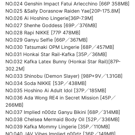
NO.024 Genshin Impact Fatui Arlecchino [66P 358MB]
NO.025 &Sally Dorasnow Raiden Yae[20P-175.8M]
NO.026 Ai Hoshino Lingerie[36P-7.9M]
NO.027 Shenhe Goddess [69P／376MB]
NO.028 Rapi NIKKE [77P 478MB]
NO.029 Ganyu Selfie [66P／367MB]
NO.030 Tatsumaki OPM Lingerie [68P／457MB]
NO.031 Honkai Star Rail-Kafka [35P／36MB]
NO.032 Kafka Latex Bunny (Honkai Star Rail)[87P-
302.2M]
NO.033 Shinobu (Demon Slayer) [98P+9V／1.31GB]
NO.034 Soda NIKKE [53P／438MB]
NO.035 Hoshino Ai Adult Idol [37P／185MB]
NO.036 Ada Wong RE4 in Secret Mission [45P／
266MB]
NO.037 Implied n00dz Ganyu Bikini [68P／314MB]
NO.038 Chelsea Mermaid Body Oil [52P／336MB]
NO.039 Kafka Mommy Lingerie [35P／110MB]
NO.040 JAV Vibes Implied n00dz [36P／149MB]