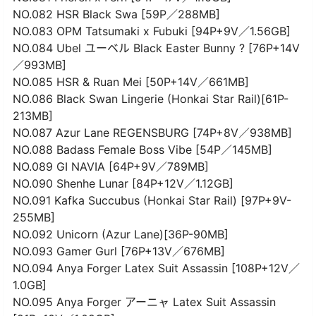
NO.082 HSR Black Swa [59P／288MB]
NO.083 OPM Tatsumaki x Fubuki [94P+9V／1.56GB]
NO.084 Ubel ユーベル Black Easter Bunny ? [76P+14V
／993MB]
NO.085 HSR & Ruan Mei [50P+14V／661MB]
NO.086 Black Swan Lingerie (Honkai Star Rail)[61P-
213MB]
NO.087 Azur Lane REGENSBURG [74P+8V／938MB]
NO.088 Badass Female Boss Vibe [54P／145MB]
NO.089 GI NAVIA [64P+9V／789MB]
NO.090 Shenhe Lunar [84P+12V／1.12GB]
NO.091 Kafka Succubus (Honkai Star Rail) [97P+9V-
255MB]
NO.092 Unicorn (Azur Lane)[36P-90MB]
NO.093 Gamer Gurl [76P+13V／676MB]
NO.094 Anya Forger Latex Suit Assassin [108P+12V／
1.0GB]
NO.095 Anya Forger アーニャ Latex Suit Assassin