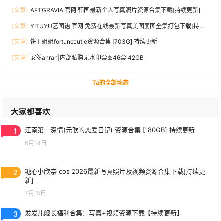
新]
[文章]
ARTGRAVIA 官网 韩国最新个人写真照片资源合集下载[持续更新]
[文章]
YITUYU艺图语 官网 免费在线最新写真美图套图全集打包下载[持续
更新]
[文章]
饼干姐姐fortunecutie资源合集 [703G] 持续更新
[文章]
安然anran|内部私购无水印套图46套 42GB
Ta的全部动态
大家都喜欢
1
江南第一深情(元歌的恋爱日记) 资源合集 [180GB] 持续更新
6月14日
2
糖心小欣奈 cos 2026最新写真照片及视频资源合集下载[持续更
新]
7月15日
3
发发儿舰长福利合集：写真+视频资源下载【持续更新】