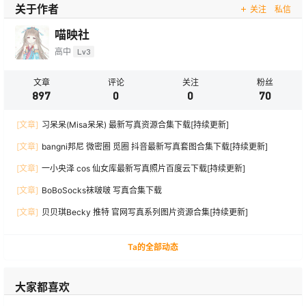
关于作者
关注
私信
喵映社
高中
Lv3
文章
评论
关注
粉丝
897
0
0
70
[文章]
习呆呆(Misa呆呆) 最新写真资源合集下载[持续更新]
[文章]
bangni邦尼 微密圈 觅圈 抖音最新写真套图合集下载[持续更新]
[文章]
一小央泽 cos 仙女库最新写真照片百度云下载[持续更新]
[文章]
BoBoSocks袜啵啵 写真合集下载
[文章]
贝贝琪Becky 推特 官网写真系列图片资源合集[持续更新]
Ta的全部动态
大家都喜欢