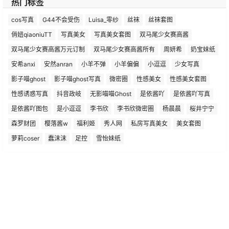
热门标签
cos写真
G44不会受伤
Luisa_零纱
丝袜
丝袜套图
俏妞qiaoniuTT
写真美女
写真美女套图
双马尾少女赛高酱
双马尾少女赛高酱万元订制
双马尾少女赛高酱所有
周妍希
奶宝妹纸
安希anxi
安然anran
小羊不弹
小羊偏偏
小逗逗
少女写真
影子喵ghost
影子喵ghost写真
微密圈
性感美女
性感美女套图
性感诱惑写真
抖音政岐
无影喵喵Ghost
是依酱吖
是依酱吖写真
是依酱吖图包
是小逗逗
李书欣
李书欣微密圈
杨晨晨
桜井宁宁
森罗财团
樱落酱w
福利姬
秀人网
私房写真美女
美女套图
萝莉coser
蠢沫沫
足控
雪怡妹纸