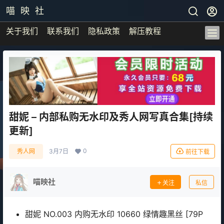
喵 映 社
关于我们
联系我们
隐私政策
解压教程
甜妮 – 内部私购无水印及秀人网写真合集[持续
更新]
0
秀人网
3月7日
前往下载
喵映社
关注
私信
甜妮 NO.003 内购无水印 10660 绿情趣黑丝 [79P