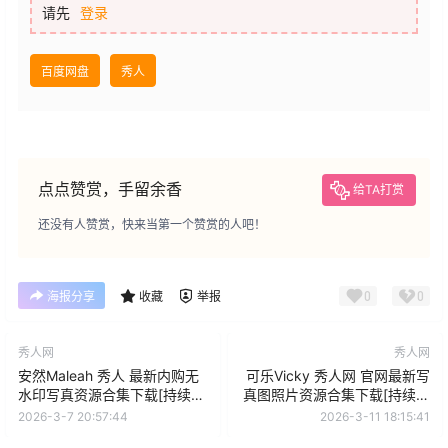
请先
登录
百度网盘
秀人
点点赞赏，手留余香
给TA打赏
还没有人赞赏，快来当第一个赞赏的人吧！
0
0
海报分享
收藏
举报
秀人网
秀人网
安然Maleah 秀人 最新内购无
可乐Vicky 秀人网 官网最新写
水印写真资源合集下载[持续更
真图照片资源合集下载[持续更
新]
新]
2026-3-7 20:57:44
2026-3-11 18:15:41