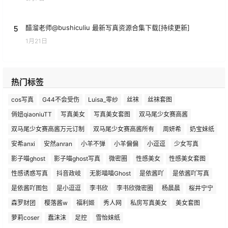
5
醋溜老师@bushiculiu 最新写真资源合集下载[持续更新]
1月21日
热门标签
cos写真
G44不会受伤
Luisa_零纱
丝袜
丝袜套图
俏妞qiaoniuTT
写真美女
写真美女套图
双马尾少女赛高酱
双马尾少女赛高酱万元订制
双马尾少女赛高酱所有
周妍希
奶宝妹纸
安希anxi
安然anran
小羊不弹
小羊偏偏
小逗逗
少女写真
影子喵ghost
影子喵ghost写真
微密圈
性感美女
性感美女套图
性感诱惑写真
抖音政岐
无影喵喵Ghost
是依酱吖
是依酱吖写真
是依酱吖图包
是小逗逗
李书欣
李书欣微密圈
杨晨晨
桜井宁宁
森罗财团
樱落酱w
福利姬
秀人网
私房写真美女
美女套图
萝莉coser
蠢沫沫
足控
雪怡妹纸