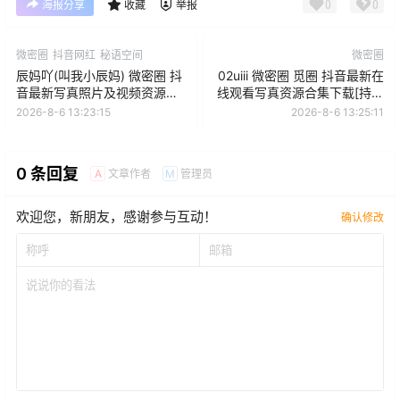
0
0
海报分享
收藏
举报
微密圈
抖音网红
秘语空间
微密圈
辰妈吖(叫我小辰妈) 微密圈 抖
02uiii 微密圈 觅圈 抖音最新在
音最新写真照片及视频资源下
线观看写真资源合集下载[持续
载[持续更新]
更新]
2026-8-6 13:23:15
2026-8-6 13:25:11
0 条回复
文章作者
管理员
A
M
欢迎您，新朋友，感谢参与互动！
确认修改