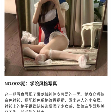
NO.003期：学院风格写真
这一期写真展现了爆龙战神俏皮可爱的一面。她身穿短款
白色衬衫，搭配粉色系格纹百褶裙，露出迷人的小蛮腰。
衬衫上的格子蝴蝶结装饰增添了少女感，整体造型既甜美