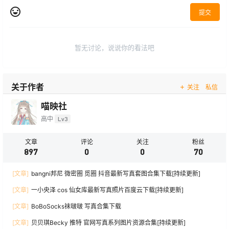
提交
暂无讨论，说说你的看法吧
关于作者
关注
私信
喵映社
高中
Lv3
文章
评论
关注
粉丝
897
0
0
70
[文章]
bangni邦尼 微密圈 觅圈 抖音最新写真套图合集下载[持续更新]
[文章]
一小央泽 cos 仙女库最新写真照片百度云下载[持续更新]
[文章]
BoBoSocks袜啵啵 写真合集下载
[文章]
贝贝琪Becky 推特 官网写真系列图片资源合集[持续更新]